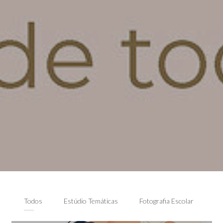
Todos
Estúdio Temáticas
Fotografia Escolar
Ha