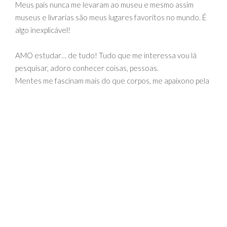
Meus pais nunca me levaram ao museu e mesmo assim
museus e livrarias são meus lugares favoritos no mundo. É
algo inexplicável!
AMO estudar… de tudo! Tudo que me interessa vou lá
pesquisar, adoro conhecer coisas, pessoas.
Mentes me fascinam mais do que corpos, me apaixono pela
mente das pessoas, por suas histórias.
Da minha geração, mesmo tendo primos mais velhos, fui a
primeira a me formar.
E, por isso, escutei muito que eu tinha tudo a ver com a
família do meu avô. Essa família que me parecia tão
distante, que eu não conhecia, só lembrava através das
histórias.
Diziam que meu jeito, minha forma de ver a vida através da