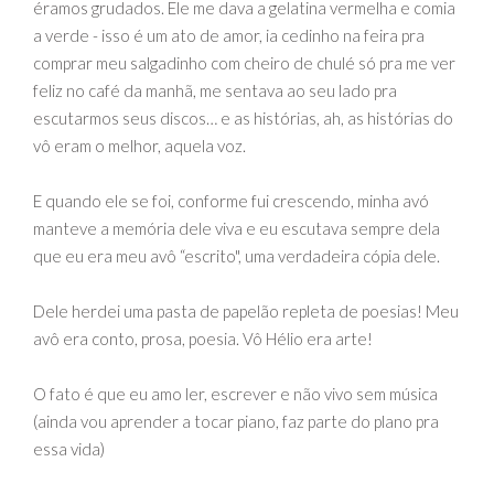
éramos grudados. Ele me dava a gelatina vermelha e comia
a verde - isso é um ato de amor, ia cedinho na feira pra
comprar meu salgadinho com cheiro de chulé só pra me ver
feliz no café da manhã, me sentava ao seu lado pra
escutarmos seus discos… e as histórias, ah, as histórias do
vô eram o melhor, aquela voz.
E quando ele se foi, conforme fui crescendo, minha avó
manteve a memória dele viva e eu escutava sempre dela
que eu era meu avô “escrito", uma verdadeira cópia dele.
Dele herdei uma pasta de papelão repleta de poesias! Meu
avô era conto, prosa, poesia. Vô Hélio era arte!
O fato é que eu amo ler, escrever e não vivo sem música
(ainda vou aprender a tocar piano, faz parte do plano pra
essa vida)