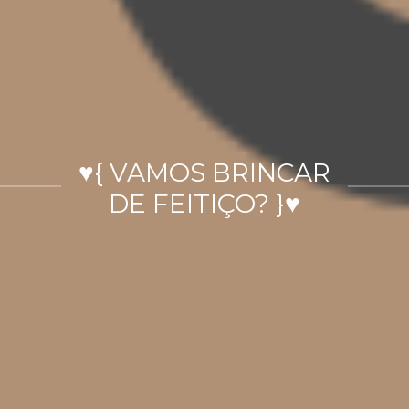
♥{ VAMOS BRINCAR
DE FEITIÇO? }♥