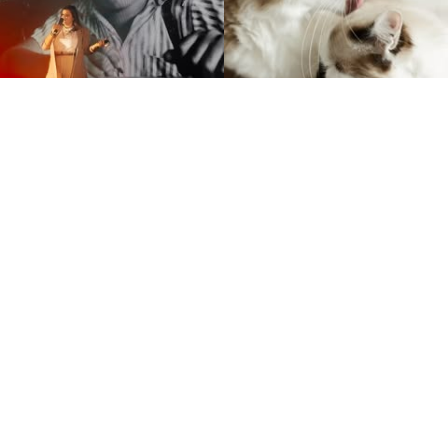
ES
.br
ÇAMENTO