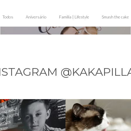
A FAMÍLIA DA CAROL | LIFESTYLE
Todos
Aniversário
Família | Lifestyle
Smash the cake
NSTAGRAM @KAKAPILL