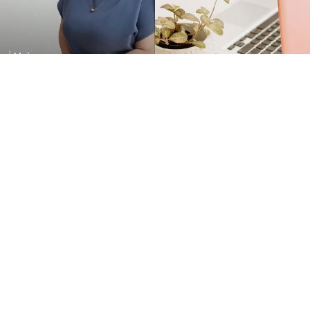
INFORMAÇÕ
(19) 99248-8033
contato@kakapillat.com
Kaká Pillat
GOSTOU? PEÇA JÁ SEU OR