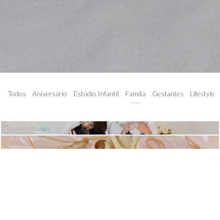
MINHA FAMÍLIA - SESSÕES LIFESTYLE
Todos
Aniversário
Estúdio Infantil
Família
Gestantes
Lifestyle
BATIZADO
06.06.2020
10.06.2020