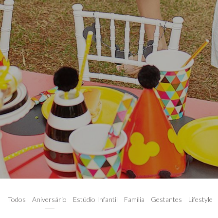
VEM, VAI TER BOLO...
Todos
Aniversário
Estúdio Infantil
Família
Gestantes
Lifestyle