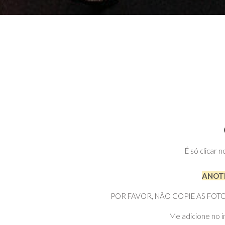
É só clicar 
ANOTE
POR FAVOR, NÃO COPIE AS FOTOS DI
Me adicione no i