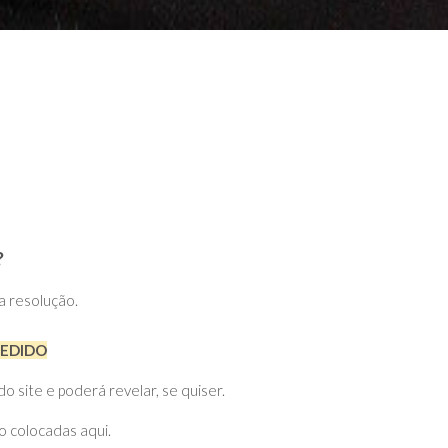
?
ta resolução.
PEDIDO
site e poderá revelar, se quiser.
o colocadas aqui.