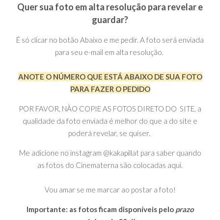
Quer sua foto em alta resolução para revelar e
guardar?
É só clicar no botão Abaixo e me pedir. A foto será enviada
para seu e-mail em alta resolução.
ANOTE O NÚMERO QUE ESTÁ ABAIXO DE SUA FOTO
PARA FAZER O PEDIDO
POR FAVOR, NÃO COPIE AS FOTOS DIRETO DO SITE, a
qualidade da foto enviada é melhor do que a do site e
poderá revelar, se quiser.
Me adicione no instagram @kakapillat para saber quando
as fotos do Cinematerna são colocadas aqui.
Vou amar se me marcar ao postar a foto!
Importante: as fotos ficam disponíveis pelo
prazo