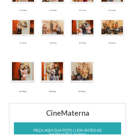
CineMaterna
PEÇA AQUI SUA FOTO ( LEIA ANTES AS
INSTRUÇÕES ACIMA)