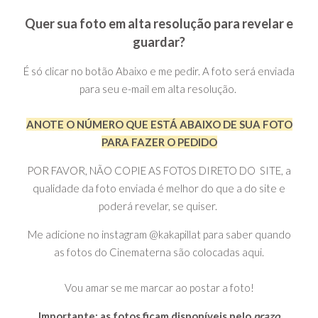
Quer sua foto em alta resolução para revelar e
guardar?
É só clicar no botão Abaixo e me pedir. A foto será enviada
para seu e-mail em alta resolução.
ANOTE O NÚMERO QUE ESTÁ ABAIXO DE SUA FOTO
PARA FAZER O PEDIDO
POR FAVOR, NÃO COPIE AS FOTOS DIRETO DO SITE, a
qualidade da foto enviada é melhor do que a do site e
poderá revelar, se quiser.
Me adicione no instagram @kakapillat para saber quando
as fotos do Cinematerna são colocadas aqui.
Vou amar se me marcar ao postar a foto!
Importante: as fotos ficam disponíveis pelo
prazo