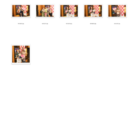
CineMaterna
PEÇA SUA FOTO AQUI (LEIA ANTES AS
INSTRUÇÕES ACIMA)