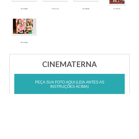
CINEMATERNA
PEÇA SUA FOTO AQUI (LEIA ANTES AS
INSTRUÇÕES ACIMA)
Tags:
Cinematerna
Estúdio Kaká Pillat