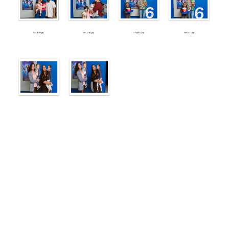
CineMaterna
PEÇA AQUI SUA FOTO ( LEIA ANTES AS
INSTRUÇÕES ACIMA)