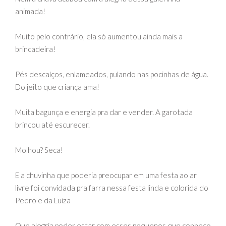
animada!
Muito pelo contrário, ela só aumentou ainda mais a
brincadeira!
Pés descalços, enlameados, pulando nas pocinhas de água.
Do jeito que criança ama!
Muita bagunça e energia pra dar e vender. A garotada
brincou até escurecer.
Molhou? Seca!
E a chuvinha que poderia preocupar em uma festa ao ar
livre foi convidada pra farra nessa festa linda e colorida do
Pedro e da Luiza
Que alegria poder estar com esses pequenos que conheço