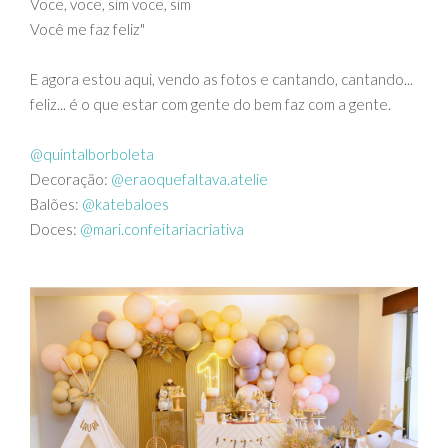
Voce, voce, sim voce, sim
Você me faz feliz"
E agora estou aqui, vendo as fotos e cantando, cantando...
feliz... é o que estar com gente do bem faz com a gente.
@quintalborboleta
Decoração:
@eraoquefaltava.atelie
Balões:
@katebaloes
Doces:
@mari.confeitariacriativa